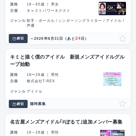
資格
18～65歳
｜
男女
主催
キャストパワーネクスト
ジャンル
歌手・ボーカル / シンガーソングライター / アイドル /
声優
24
～2026年8月31日
（あと
日）
締切
キミと描く僕のアイドル 新規メンズアイドルグル
ープ始動
資格
18〜29歳
｜
男性
主催
株式会社T-REX
ジャンル
アイドル
随時募集
締切
名古屋メンズアイドル｢#ぽるて｣追加メンバー募集
資格
16～29歳
｜
男性