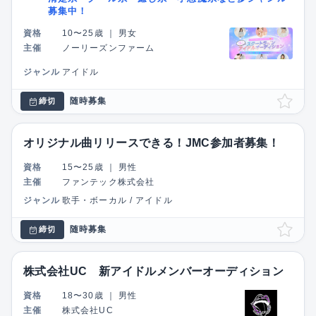
募集中！
資格
10〜25歳
｜
男女
主催
ノーリーズンファーム
ジャンル
アイドル
随時募集
締切
オリジナル曲リリースできる！JMC参加者募集！
資格
15〜25歳
｜
男性
主催
ファンテック株式会社
ジャンル
歌手・ボーカル / アイドル
随時募集
締切
株式会社UC 新アイドルメンバーオーディション
資格
18〜30歳
｜
男性
主催
株式会社UC