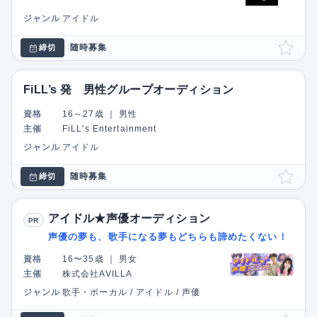
ジャンル
アイドル
随時募集
締切
FiLL’s 発 男性グループオーディション
資格
16～27歳
｜
男性
主催
FiLL's Entertainment
ジャンル
アイドル
随時募集
締切
アイドル★声優オーディション
PR
声優の夢も、歌手になる夢もどちらも諦めたくない！
資格
16〜35歳
｜
男女
主催
株式会社AVILLA
ジャンル
歌手・ボーカル / アイドル / 声優