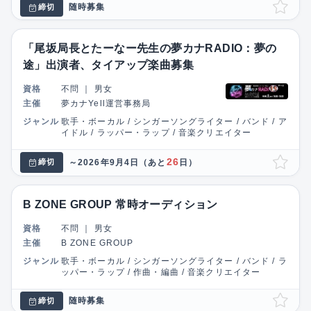
随時募集
締切
「尾坂局長とたーなー先生の夢カナRADIO：夢の
途」出演者、タイアップ楽曲募集
資格
不問
｜
男女
主催
夢カナYell運営事務局
ジャンル
歌手・ボーカル / シンガーソングライター / バンド / ア
イドル / ラッパー・ラップ / 音楽クリエイター
26
～2026年9月4日
（あと
日）
締切
B ZONE GROUP 常時オーディション
資格
不問
｜
男女
主催
B ZONE GROUP
ジャンル
歌手・ボーカル / シンガーソングライター / バンド / ラ
ッパー・ラップ / 作曲・編曲 / 音楽クリエイター
随時募集
締切