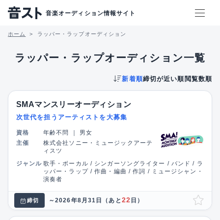
音楽オーディション情報サイト
ホーム
ラッパー・ラップオーディション
ラッパー・ラップオーディション一覧
新着順
締切が近い順
閲覧数順
SMAマンスリーオーディション
次世代を担うアーティストを大募集
資格
年齢不問
｜
男女
主催
株式会社ソニー・ミュージックアーテ
ィスツ
ジャンル
歌手・ボーカル / シンガーソングライター / バンド / ラ
ッパー・ラップ / 作曲・編曲 / 作詞 / ミュージシャン・
演奏者
22
～2026年8月31日
（あと
日）
締切