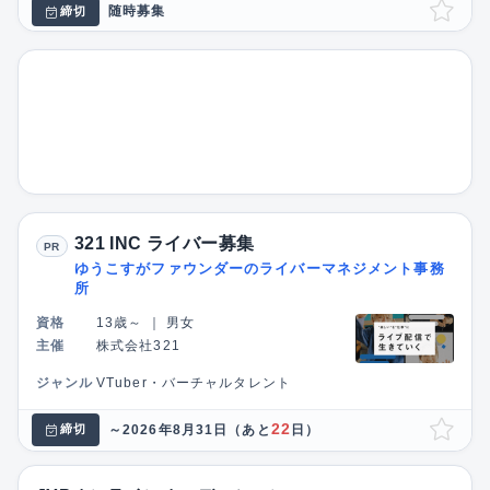
随時募集
締切
321 INC ライバー募集
PR
ゆうこすがファウンダーのライバーマネジメント事務
所
資格
13歳～
｜
男女
主催
株式会社321
ジャンル
VTuber・バーチャルタレント
22
～2026年8月31日
（あと
日）
締切