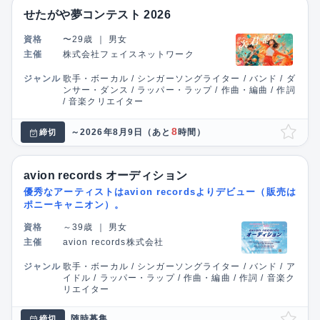
せたがや夢コンテスト 2026
資格
〜29歳
｜
男女
主催
株式会社フェイスネットワーク
ジャンル
歌手・ボーカル / シンガーソングライター / バンド / ダ
ンサー・ダンス / ラッパー・ラップ / 作曲・編曲 / 作詞
/ 音楽クリエイター
8
～2026年8月9日
（あと
時間）
締切
avion records オーディション
優秀なアーティストはavion recordsよりデビュー（販売は
ポニーキャニオン）。
資格
～39歳
｜
男女
主催
avion records株式会社
ジャンル
歌手・ボーカル / シンガーソングライター / バンド / ア
イドル / ラッパー・ラップ / 作曲・編曲 / 作詞 / 音楽ク
リエイター
随時募集
締切