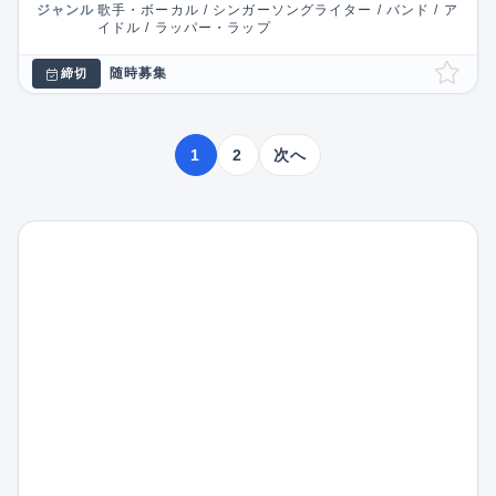
ジャンル
歌手・ボーカル / シンガーソングライター / バンド / ア
イドル / ラッパー・ラップ
随時募集
締切
1
2
次へ