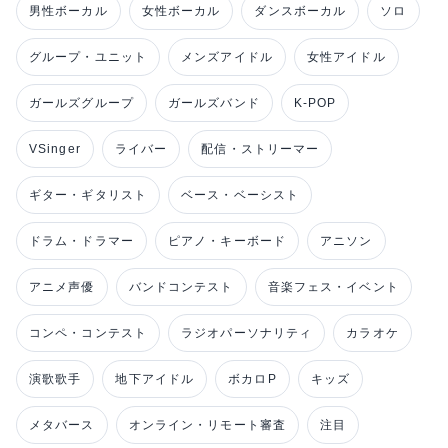
男性ボーカル
女性ボーカル
ダンスボーカル
ソロ
グループ・ユニット
メンズアイドル
女性アイドル
ガールズグループ
ガールズバンド
K-POP
VSinger
ライバー
配信・ストリーマー
ギター・ギタリスト
ベース・ベーシスト
ドラム・ドラマー
ピアノ・キーボード
アニソン
アニメ声優
バンドコンテスト
音楽フェス・イベント
コンペ・コンテスト
ラジオパーソナリティ
カラオケ
演歌歌手
地下アイドル
ボカロP
キッズ
メタバース
オンライン・リモート審査
注目