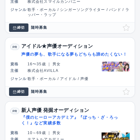
主催
株式会社スマイルカンパニー
ジャンル
歌手・ボーカル / シンガーソングライター / バンド / ラ
ッパー・ラップ
随時募集
締切
アイドル★声優オーディション
PR
声優の夢も、歌手になる夢もどちらも諦めたくない！
資格
16〜35歳
｜
男女
主催
株式会社AVILLA
ジャンル
歌手・ボーカル / アイドル / 声優
随時募集
締切
新人声優 発掘オーディション
PR
『僕のヒーローアカデミア』『ぼっち・ざ・ろっ
く！』など実績多数
資格
10～69歳
｜
男女
主催
テアトルアカデミー