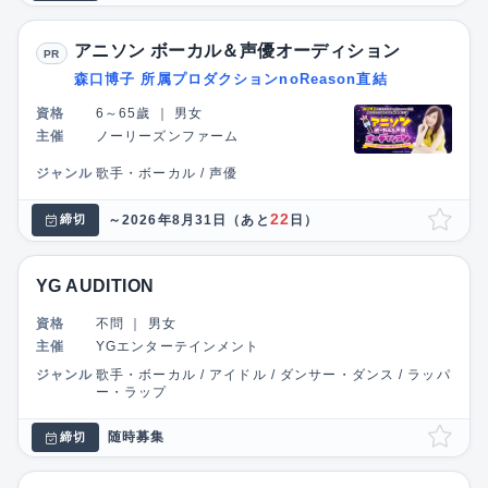
アニソン ボーカル＆声優オーディション
PR
森口博子 所属プロダクションnoReason直結
資格
6～65歲
｜
男女
主催
ノーリーズンファーム
ジャンル
歌手・ボーカル / 声優
22
～2026年8月31日
（あと
日）
締切
YG AUDITION
資格
不問
｜
男女
主催
YGエンターテインメント
ジャンル
歌手・ボーカル / アイドル / ダンサー・ダンス / ラッパ
ー・ラップ
随時募集
締切