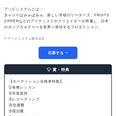
アソビシステムとは･･･
きゃりーぱみゅぱみゅ、新しい学校のリーダーズ、FRUITS
ZIPPERなどのアーティストやクリエイターが所属し、日本
のポップカルチャーを世界へ発信するプロダクション。
© アソビシステム株式会社
応募する
賞・特典
【オーディション合格者特典】
➀各種レッスン
➁衣装提供
➂レコーディング
④交通費
➄宿泊費