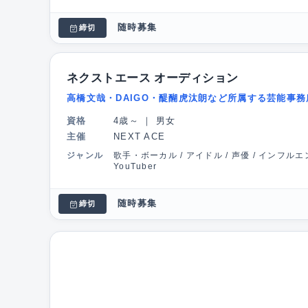
随時募集
締切
ネクストエース オーディション
高橋文哉・DAIGO・醍醐虎汰朗など所属する芸能事
資格
4歳～
｜
男女
主催
NEXT ACE
ジャンル
歌手・ボーカル / アイドル / 声優 / インフル
YouTuber
随時募集
締切