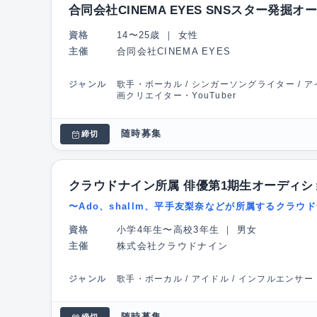
合同会社CINEMA EYES SNSスター発掘
資格
14〜25歳
｜
女性
主催
合同会社CINEMA EYES
ジャンル
歌手・ボーカル / シンガーソングライター / アイ
画クリエイター・YouTuber
随時募集
締切
クラウドナイン所属 俳優第1期生オーディシ
〜Ado、shallm、平手友梨奈などが所属するクラ
資格
小学4年生〜高校3年生
｜
男女
主催
株式会社クラウドナイン
ジャンル
歌手・ボーカル / アイドル / インフルエンサー
随時募集