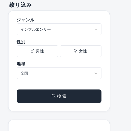
絞り込み
ジャンル
性別
男性
女性
地域
検 索