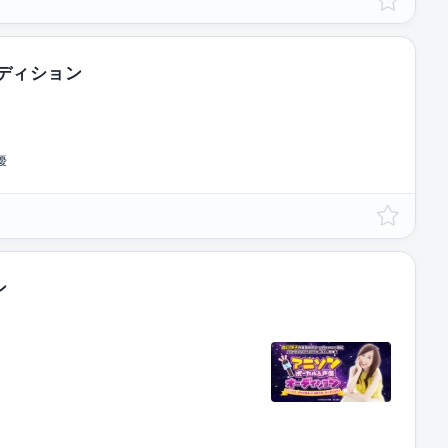
オーディション
優
ン