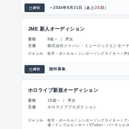
25
～2026年8月31日
（あと
日）
締切
JME 新人オーディション
資格
9歳～
｜
男女
主催
株式会社ジャパン・ミュージックエンター
ジャンル
歌手・ボーカル / シンガーソングライター / 声
随時募集
締切
ホロライブ新規オーディション
資格
18歳～
｜
男女
主催
ホロライブプロダクション
ジャンル
歌手・ボーカル / シンガーソングライター / アイ
優 / インフルエンサー / VTuber・バーチャ