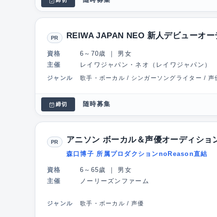
締切
REIWA JAPAN NEO 新人デビュー
PR
資格
6～70歳
｜
男女
主催
レイワジャパン・ネオ（レイワジャパン）
ジャンル
歌手・ボーカル / シンガーソングライター / 声
随時募集
締切
アニソン ボーカル＆声優オーディショ
PR
森口博子 所属プロダクションnoReason直結
資格
6～65歲
｜
男女
主催
ノーリーズンファーム
ジャンル
歌手・ボーカル / 声優