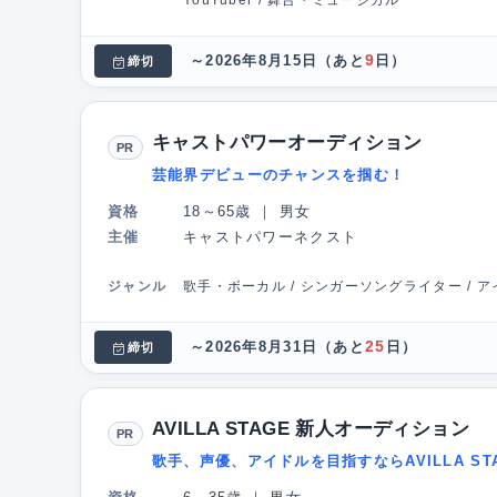
YouTuber / 舞台・ミュージカル
9
～2026年8月15日
（あと
日）
締切
キャストパワーオーディション
PR
芸能界デビューのチャンスを掴む！
資格
18～65歳
｜
男女
主催
キャストパワーネクスト
ジャンル
歌手・ボーカル / シンガーソングライター / アイ
25
～2026年8月31日
（あと
日）
締切
AVILLA STAGE 新人オーディション
PR
歌手、声優、アイドルを目指すならAVILLA ST