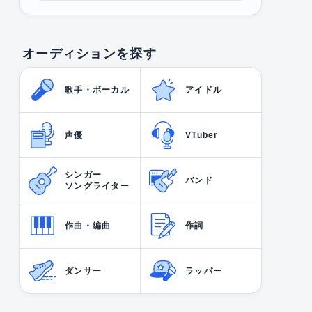
オーディションを探す
歌手・ボーカル
アイドル
声優
VTuber
シンガー
バンド
ソングライター
作曲・編曲
作詞
ダンサー
ラッパー