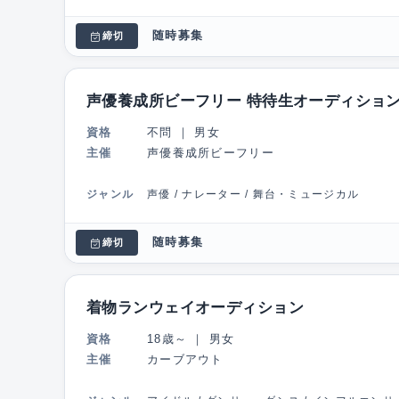
随時募集
締切
声優養成所ビーフリー 特待生オーディショ
資格
不問
｜
男女
主催
声優養成所ビーフリー
ジャンル
声優 / ナレーター / 舞台・ミュージカル
随時募集
締切
着物ランウェイオーディション
資格
18歳～
｜
男女
主催
カーブアウト