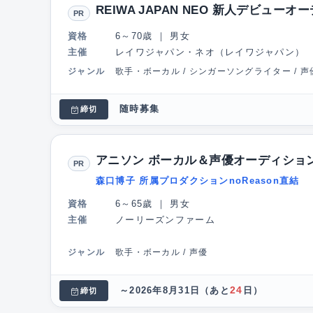
REIWA JAPAN NEO 新人デビュー
PR
資格
6～70歳
｜
男女
主催
レイワジャパン・ネオ（レイワジャパン）
ジャンル
歌手・ボーカル / シンガーソングライター / 声
随時募集
締切
アニソン ボーカル＆声優オーディショ
PR
森口博子 所属プロダクションnoReason直結
資格
6～65歲
｜
男女
主催
ノーリーズンファーム
ジャンル
歌手・ボーカル / 声優
24
～2026年8月31日
（あと
日）
締切