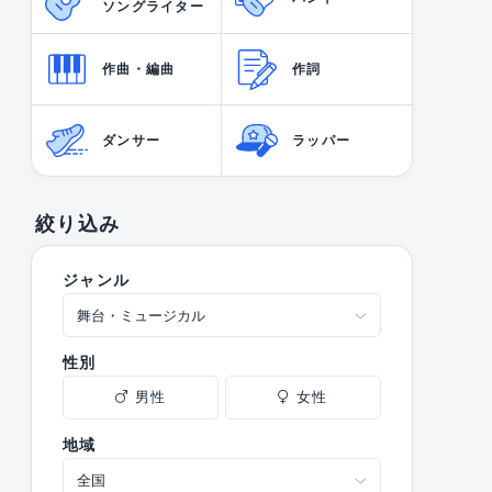
ソングライター
作曲・編曲
作詞
ダンサー
ラッパー
絞り込み
ジャンル
性別
男性
女性
地域