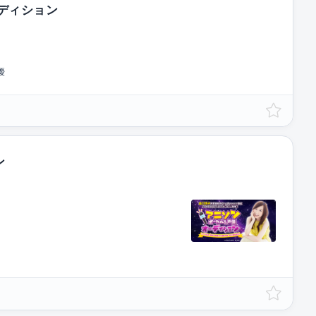
オーディション
優
ン