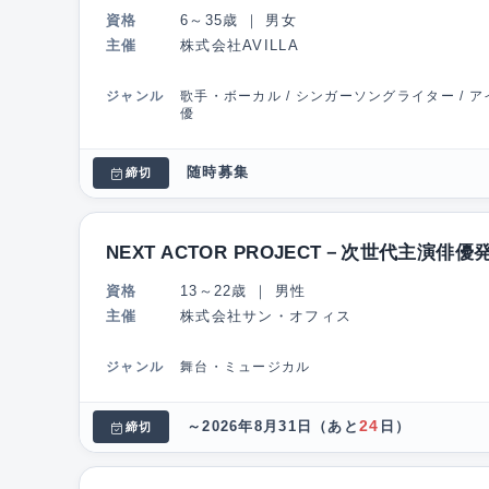
資格
6～35歳
｜
男女
主催
株式会社AVILLA
ジャンル
歌手・ボーカル / シンガーソングライター / アイ
優
随時募集
締切
NEXT ACTOR PROJECT－次世代主演俳優
資格
13～22歳
｜
男性
主催
株式会社サン・オフィス
ジャンル
舞台・ミュージカル
24
～2026年8月31日
（あと
日）
締切