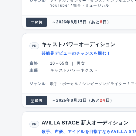
ジャンル
アイドル / ダンサー・ダンス / インフルエンサ
YouTuber / 舞台・ミュージカル
8
～2026年8月15日
（あと
日）
締切
キャストパワーオーディション
PR
芸能界デビューのチャンスを掴む！
資格
18～65歳
｜
男女
主催
キャストパワーネクスト
ジャンル
歌手・ボーカル / シンガーソングライター / アイ
24
～2026年8月31日
（あと
日）
締切
AVILLA STAGE 新人オーディション
PR
歌手、声優、アイドルを目指すならAVILLA ST