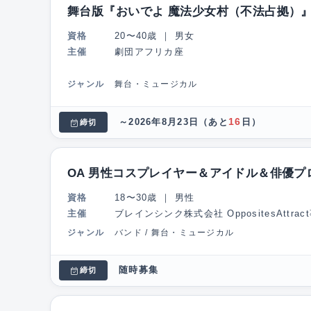
舞台版『おいでよ 魔法少女村（不法占拠）
資格
20〜40歳
｜
男女
主催
劇団アフリカ座
ジャンル
舞台・ミュージカル
16
～2026年8月23日
（あと
日）
締切
OA 男性コスプレイヤー＆アイドル＆俳優プ
資格
18〜30歳
｜
男性
主催
ブレインシンク株式会社 OppositesAttrac
ジャンル
バンド / 舞台・ミュージカル
随時募集
締切