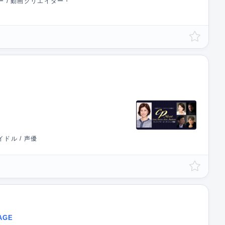
ー / 動画クリエイター・
ドル / 声優
AGE