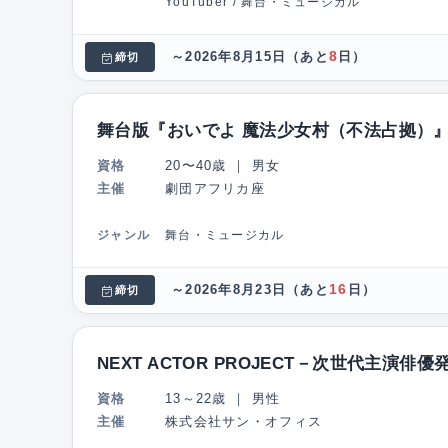
YouTuber / 舞台・ミュージカル
8
～2026年8月15日
（あと
日）
締切
舞台版『おいでよ 魔法少女村（不法占拠）
資格
20〜40歳
｜
男女
主催
劇団アフリカ座
ジャンル
舞台・ミュージカル
16
～2026年8月23日
（あと
日）
締切
NEXT ACTOR PROJECT－次世代主演俳優
資格
13～22歳
｜
男性
主催
株式会社サン・オフィス