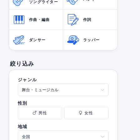
ソングライター
作曲・編曲
作詞
ダンサー
ラッパー
絞り込み
ジャンル
性別
男性
女性
地域