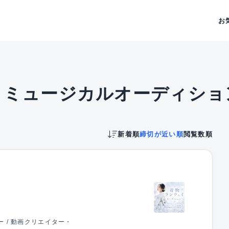
お
・ミュージカルオーディショ
新着順
締切が近い順
閲覧数順
ー / 動画クリエイター・