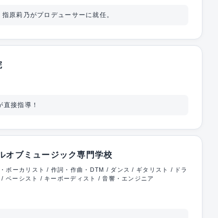
、指原莉乃がプロデューサーに就任。
院
が直接指導！
ルオブミュージック専門学校
・ボーカリスト / 作詞・作曲・DTM / ダンス / ギタリスト / ドラ
 / ベーシスト / キーボーディスト / 音響・エンジニア