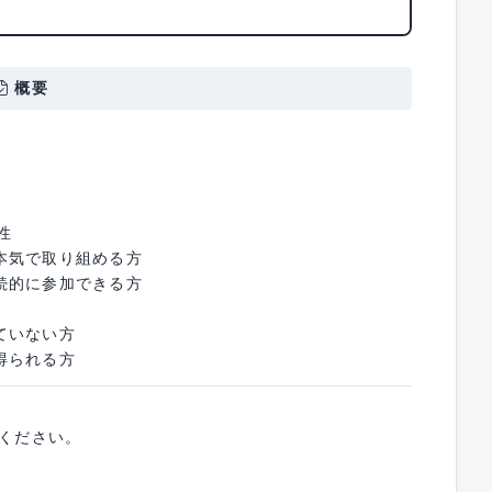
概要
性
本気で取り組める方
続的に参加できる方
ていない方
得られる方
募ください。