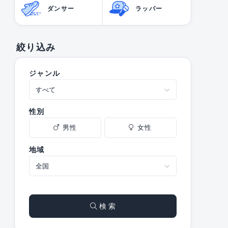
ダンサー
ラッパー
絞り込み
ジャンル
性別
男性
女性
地域
検 索