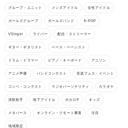
グループ・ユニット
メンズアイドル
女性アイドル
ガールズグループ
ガールズバンド
K-POP
VSinger
ライバー
配信・ストリーマー
ギター・ギタリスト
ベース・ベーシスト
ドラム・ドラマー
ピアノ・キーボード
アニソン
アニメ声優
バンドコンテスト
音楽フェス・イベント
コンペ・コンテスト
ラジオパーソナリティ
カラオケ
演歌歌手
地下アイドル
ボカロP
キッズ
メタバース
オンライン・リモート審査
注目
地域限定