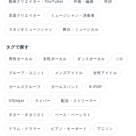
動画クリエイター・YouTuber
作曲・編曲
作詞
音楽クリエイター
ミュージシャン・演奏者
スタジオミュージシャン
舞台・ミュージカル
タグで探す
男性ボーカル
女性ボーカル
ダンスボーカル
ソロ
グループ・ユニット
メンズアイドル
女性アイドル
ガールズグループ
ガールズバンド
K-POP
VSinger
ライバー
配信・ストリーマー
ギター・ギタリスト
ベース・ベーシスト
ドラム・ドラマー
ピアノ・キーボード
アニソン