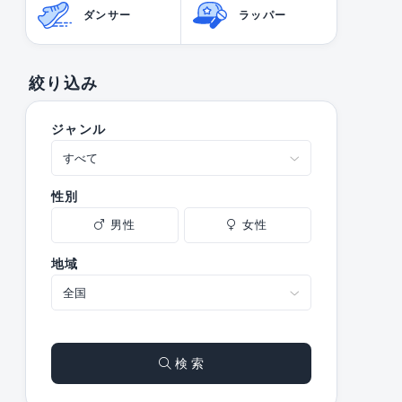
ダンサー
ラッパー
絞り込み
ジャンル
性別
男性
女性
地域
検 索