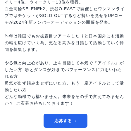
イリー4位、ウィークリー13位を獲得。
白金高輪SELENEb2、渋谷O-EASTで開催したワンマンライ
ブではチケットがSOLD OUTするなど勢いを見せるUPロー
チが2024年新メンバーオーディションの開催を発表。
昨年は韓国でもお披露目ツアーをしたりと日本国外にも活動
の幅を広げていく為、更なる高みを目指して活動していく仲
間を募集します。
やる気と向上心があり、上を目指して本気で『アイドル』が
したい方 歌とダンスが好きでパフォーマンスに力をいれら
れる方
勇気が出ず踏み出せずにいた方、もう一度アイドルとして活
動したい方
どんな動機でも構いません。未来をその手で変えてみません
か？ ご応募お待ちしております！
応募する