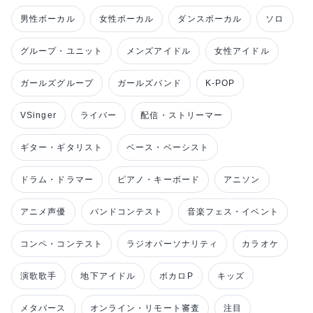
男性ボーカル
女性ボーカル
ダンスボーカル
ソロ
グループ・ユニット
メンズアイドル
女性アイドル
ガールズグループ
ガールズバンド
K-POP
VSinger
ライバー
配信・ストリーマー
ギター・ギタリスト
ベース・ベーシスト
ドラム・ドラマー
ピアノ・キーボード
アニソン
アニメ声優
バンドコンテスト
音楽フェス・イベント
コンペ・コンテスト
ラジオパーソナリティ
カラオケ
演歌歌手
地下アイドル
ボカロP
キッズ
メタバース
オンライン・リモート審査
注目