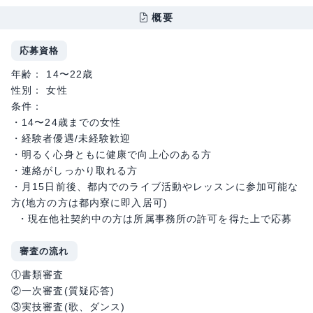
概要
応募資格
年齢： 14〜22歳
性別： 女性
条件：
・14〜24歳までの女性
・経験者優遇/未経験歓迎
・明るく心身ともに健康で向上心のある方
・連絡がしっかり取れる方
・月15日前後、都内でのライブ活動やレッスンに参加可能な
方(地方の方は都内寮に即入居可)
・現在他社契約中の方は所属事務所の許可を得た上で応募
審査の流れ
①書類審査
②一次審査(質疑応答)
③実技審査(歌、ダンス)