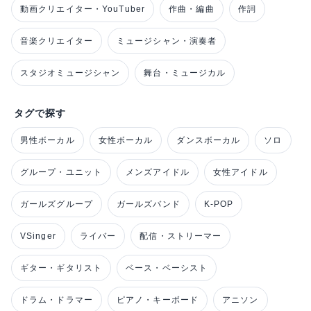
動画クリエイター・YouTuber
作曲・編曲
作詞
音楽クリエイター
ミュージシャン・演奏者
スタジオミュージシャン
舞台・ミュージカル
タグで探す
男性ボーカル
女性ボーカル
ダンスボーカル
ソロ
グループ・ユニット
メンズアイドル
女性アイドル
ガールズグループ
ガールズバンド
K-POP
VSinger
ライバー
配信・ストリーマー
ギター・ギタリスト
ベース・ベーシスト
ドラム・ドラマー
ピアノ・キーボード
アニソン