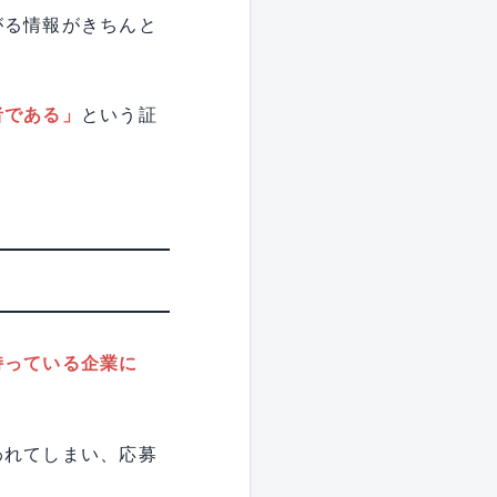
がる情報がきちんと
。
者である」
という証
持っている企業に
われてしまい、応募