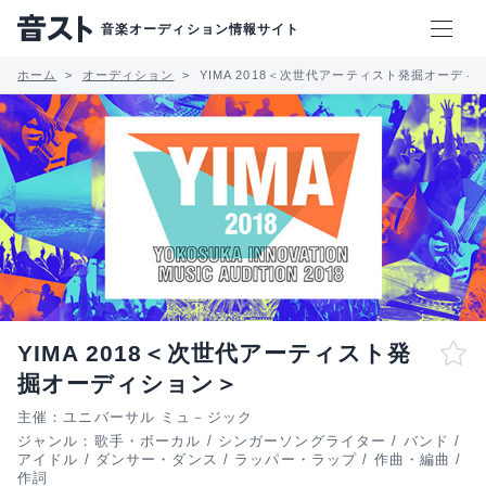
音楽オーディション情報サイト
ホーム
オーディション
YIMA 2018＜次世代アーティスト発掘オーディ
YIMA 2018＜次世代アーティスト発
掘オーディション＞
主催：ユニバーサル ミュ－ジック
ジャンル：
歌手・ボーカル
/
シンガーソングライター
/
バンド
/
アイドル
/
ダンサー・ダンス
/
ラッパー・ラップ
/
作曲・編曲
/
作詞