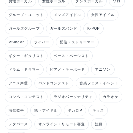
男性ボーカル
女性ボーカル
ダンスボーカル
ソロ
グループ・ユニット
メンズアイドル
女性アイドル
ガールズグループ
ガールズバンド
K-POP
VSinger
ライバー
配信・ストリーマー
ギター・ギタリスト
ベース・ベーシスト
ドラム・ドラマー
ピアノ・キーボード
アニソン
アニメ声優
バンドコンテスト
音楽フェス・イベント
コンペ・コンテスト
ラジオパーソナリティ
カラオケ
演歌歌手
地下アイドル
ボカロP
キッズ
メタバース
オンライン・リモート審査
注目