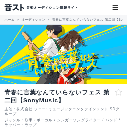
音楽オーディション情報サイト
ホーム
オーディション
青春に言葉なんていらないフェス 第二回【SonyM
青春に言葉なんていらないフェス 第
二回【SonyMusic】
主催：株式会社 ソニー･ミュージックエンタテインメント SDグ
ループ
ジャンル：
歌手・ボーカル
/
シンガーソングライター
/
バンド
/
ラッパー・ラップ