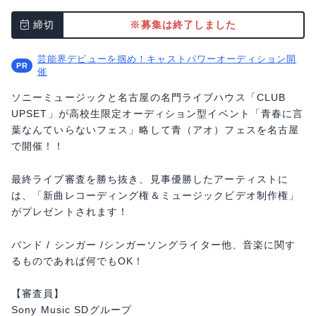
締切
※募集は終了しました
芸能界デビューを掴め！キャストパワーオーディション開
催
ソニーミュージックと名古屋の名門ライブハウス「CLUB
UPSET」が高校生限定オーディション型イベント「青春に言
葉なんていらないフェス」略して青（アオ）フェスを名古屋
で開催！！
最終ライブ審査を勝ち抜き、見事優勝したアーティストに
は、「新曲レコーディング権＆ミュージックビデオ制作権」
がプレゼントされます！
バンド / シンガー /シンガーソングライター他、音楽に関す
るものであれば何でもOK！
【審査員】
Sony Music SDグループ