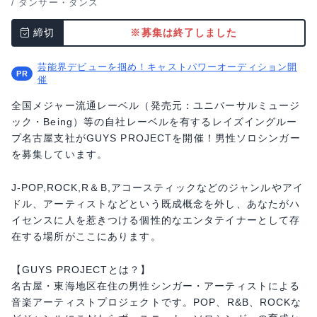
/
ダンサー・ダンス
締切
※募集は終了しました
芸能界デビューを掴め！キャストパワーオーディション開
催
全国メジャー流通レーベル（発売元：ユニバーサルミュージ
ック・Being）等の自社レーベルを有するレイズイングルー
プ名古屋支社がGUYS PROJECTを開催！男性ソロシンガー
を募集しています。
J-POP,ROCK,R＆B,アコースティックなどのジャンルやアイ
ドル、アーティストなどという既成概念を外し、あなたがハ
イセンスに人を惹きつける個性的なエンタテイナーとして存
在する場所がここにあります。
【GUYS PROJECTとは？】
名古屋・東海地区在住の男性シンガー・アーティストによる
音楽アーティストプロジェクトです。POP、R&B、ROCKな