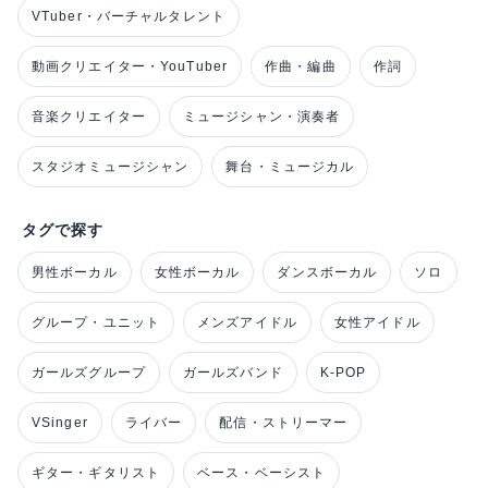
VTuber・バーチャルタレント
動画クリエイター・YouTuber
作曲・編曲
作詞
音楽クリエイター
ミュージシャン・演奏者
スタジオミュージシャン
舞台・ミュージカル
タグで探す
男性ボーカル
女性ボーカル
ダンスボーカル
ソロ
グループ・ユニット
メンズアイドル
女性アイドル
ガールズグループ
ガールズバンド
K-POP
VSinger
ライバー
配信・ストリーマー
ギター・ギタリスト
ベース・ベーシスト