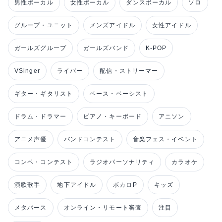
男性ボーカル
女性ボーカル
ダンスボーカル
ソロ
グループ・ユニット
メンズアイドル
女性アイドル
ガールズグループ
ガールズバンド
K-POP
VSinger
ライバー
配信・ストリーマー
ギター・ギタリスト
ベース・ベーシスト
ドラム・ドラマー
ピアノ・キーボード
アニソン
アニメ声優
バンドコンテスト
音楽フェス・イベント
コンペ・コンテスト
ラジオパーソナリティ
カラオケ
演歌歌手
地下アイドル
ボカロP
キッズ
メタバース
オンライン・リモート審査
注目