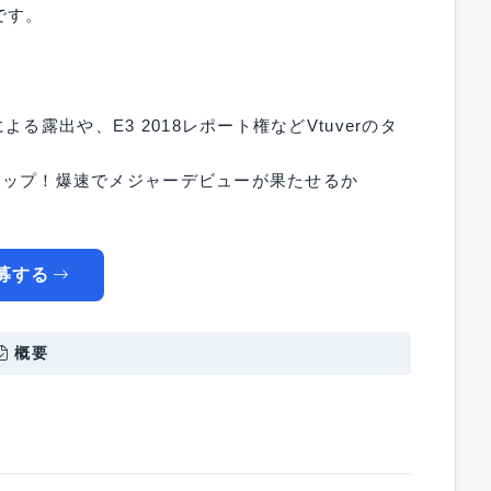
です。
る露出や、E3 2018レポート権などVtuverのタ
ズアップ！爆速でメジャーデビューが果たせるか
募する
概要