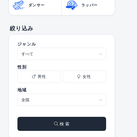
ダンサー
ラッパー
絞り込み
ジャンル
性別
男性
女性
地域
検 索