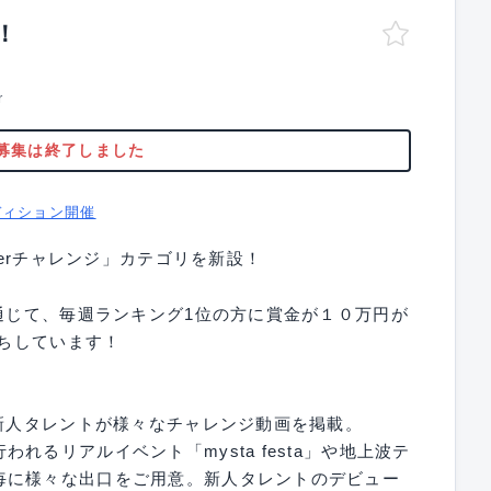
！
r
募集は終了しました
ディション開催
berチャレンジ」カテゴリを新設！
を通じて、毎週ランキング1位の方に賞金が１０万円が
待ちしています！
、新人タレントが様々なチャレンジ動画を掲載。
るリアルイベント「mysta festa」や地上波テ
毎に様々な出口をご用意。新人タレントのデビュー