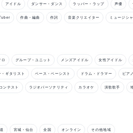
アイドル
ダンサー・ダンス
ラッパー・ラップ
声優
uber
作曲・編曲
作詞
音楽クリエイター
ミュージシ
ソロ
グループ・ユニット
メンズアイドル
女性アイドル
ー・ギタリスト
ベース・ベーシスト
ドラム・ドラマー
ピア
コンテスト
ラジオパーソナリティ
カラオケ
演歌歌手
道
宮城・仙台
全国
オンライン
その他地域