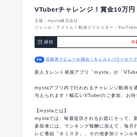
VTuberチャレンジ！賞金10万円
主催：mysta株式会社
ジャンル：
アイドル
/
動画クリエイター・YouTube
締切
※
芸能界デビューを掴め！キャストパワーオー
新人タレント発掘アプリ「mysta」が「VTu
mystaアプリ内で行われるチャレンジ動画
与えられます！幅広いVTuberのご参加、お
【mystaとは】
mystaでは、毎週提供されるお題にそって
参加者には、ランキング報酬に加えて、毎月行われ
レビ番組「キミスタ」、その他参加ジャンル