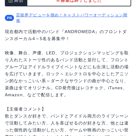
締切
※募集は終了しました
芸能界デビューを掴め！キャストパワーオーディション開
催
現在都内で活動中のバンド『ANDROMEDA』のフロントダ
ンスボーカル4～5名を募集中！
映像、舞台、声優、LED、プロジェクションマッピングを取
り入れたストーリ性のあるバンド活動と並行して、フロント
グループはアイドルライブイベントなどにも出演し活動の場
を広げていきます。ロック～エレクトロを中心としたアニソ
ン的なかっこいい系～ダークなサウンドの曲が中心となり、
楽曲は全てオリジナル。CD発売後はレコチョク、iTunes、
Amazon、などで配信します。
【主催者コメント】
歌とダンスが好きで、バンドとアイドル両方のライブシーン
で活動してみたい方、人を喜ばせるのが好きな方、他とは違
った個性的な活動がしたい方、ゲームや映画のかっこいい世