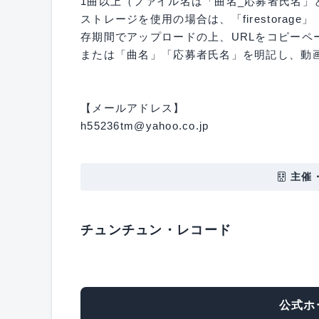
1曲以上（ファイル名は「曲名_応募者氏名」と
ストレージを使用の場合は、「firestora
存期間でアップロードの上、URLをコピーペ
または「曲名」「応募者氏名」を明記し、動画
【メールアドレス】
h55236tm@yahoo.co.jp
主催
チュンチュン・レコード
公式ホ