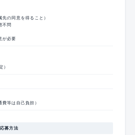
属先の同意を得ること）
態不問
意が必要
定）
通費等は自己負担）
応募方法