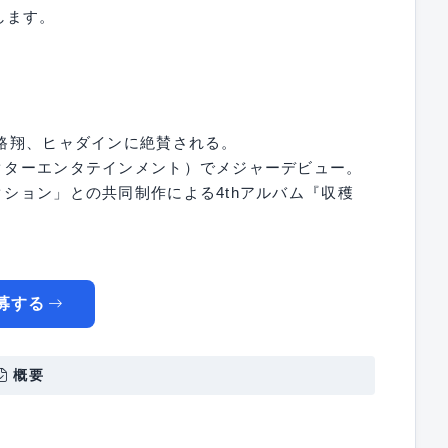
します。
小路翔、ヒャダインに絶賛される。
ビクターエンタテインメント）でメジャーデビュー。
クション」との共同制作による4thアルバム『収穫
募する
概要