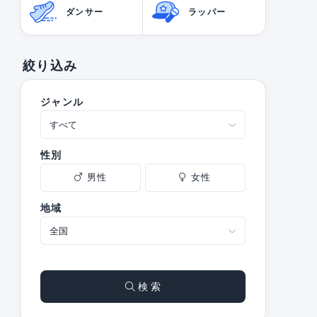
ダンサー
ラッパー
絞り込み
ジャンル
性別
男性
女性
地域
検 索