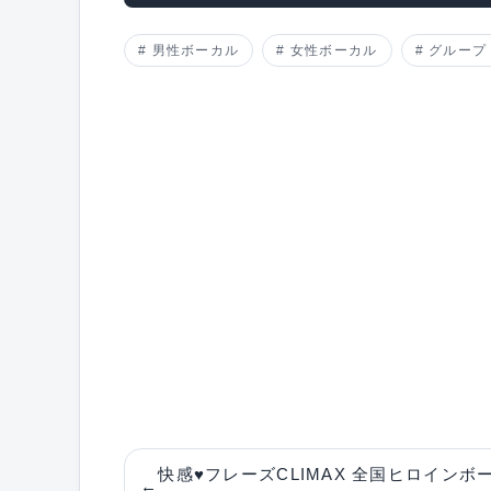
男性ボーカル
女性ボーカル
グループ
快感♥フレーズCLIMAX 全国ヒロインボ
←