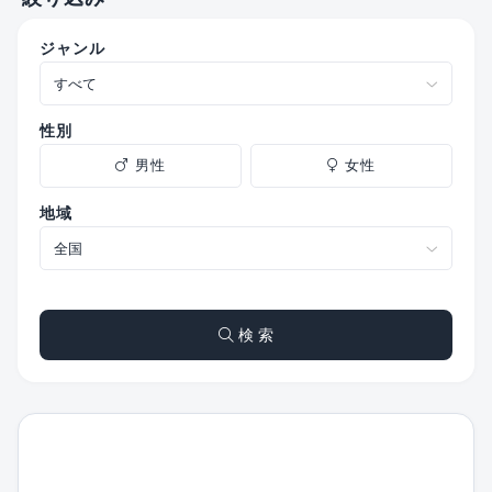
ジャンル
性別
男性
女性
地域
検 索