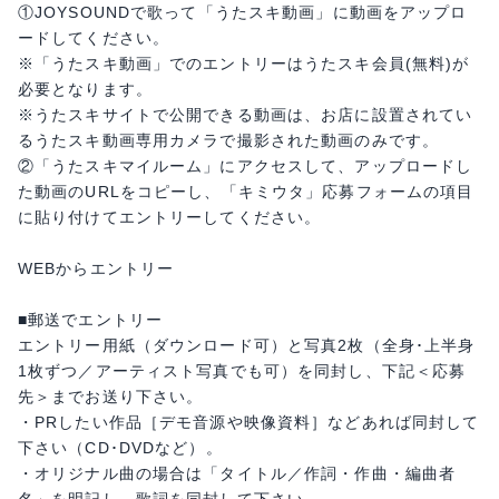
①JOYSOUNDで歌って「うたスキ動画」に動画をアップロ
ードしてください。
※「うたスキ動画」でのエントリーはうたスキ会員(無料)が
必要となります。
※うたスキサイトで公開できる動画は、お店に設置されてい
るうたスキ動画専用カメラで撮影された動画のみです。
②「うたスキマイルーム」にアクセスして、アップロードし
た動画のURLをコピーし、「キミウタ」応募フォームの項目
に貼り付けてエントリーしてください。
WEBからエントリー
■郵送でエントリー
エントリー用紙（ダウンロード可）と写真2枚（全身･上半身
1枚ずつ／アーティスト写真でも可）を同封し、下記＜応募
先＞までお送り下さい。
・PRしたい作品［デモ音源や映像資料］などあれば同封して
下さい（CD･DVDなど）。
・オリジナル曲の場合は「タイトル／作詞・作曲・編曲者