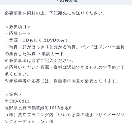
応募方法
必要項目を同封の上、下記宛先にお送りください。
＜必要項目＞
・応募シート
・音源（CDもしくはDVDのみ）
・写真（顔がはっきりと分かる写真。バンドはメンバー全員
の集合した写真 ・歌詞カード
※必要事項は必ずご記入ください。
※応募いただいた音源・資料は返却できませんので予めご了
承ください。
※未成年者の応募には、保護者の同意が必要となります。
＜宛先＞
〒380-0813
長野県長野市鶴賀緑町1618番地6
（株）共立プラニング内「いいやま菜の花まつりイメージソ
ングオーディション」係