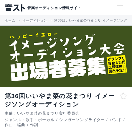
音楽オーディション情報サイト
ホーム
オーディション
第36回いいやま菜の花まつり イメージソング
第36回いいやま菜の花まつり イメー
ジソングオーディション
主催：いいやま菜の花まつり実行委員会
ジャンル：
歌手・ボーカル
/
シンガーソングライター
/
バンド
/
作曲・編曲
/
作詞