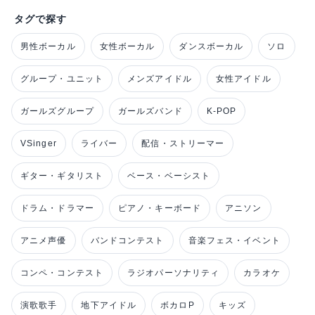
タグで探す
男性ボーカル
女性ボーカル
ダンスボーカル
ソロ
グループ・ユニット
メンズアイドル
女性アイドル
ガールズグループ
ガールズバンド
K-POP
VSinger
ライバー
配信・ストリーマー
ギター・ギタリスト
ベース・ベーシスト
ドラム・ドラマー
ピアノ・キーボード
アニソン
アニメ声優
バンドコンテスト
音楽フェス・イベント
コンペ・コンテスト
ラジオパーソナリティ
カラオケ
演歌歌手
地下アイドル
ボカロP
キッズ