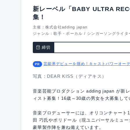
新レーベル「BABY ULTRA R
集！
主催：株式会社adding japan
ジャンル：
歌手・ボーカル
/
シンガーソングライタ
締切
芸能界デビューを掴め！キャストパワーオー
写真：DEAR KISS（ディアキス）
音楽芸能プロダクション adding japan が
ィスト募集！16歳～30歳の男女を大募集して
音楽プロデューサーには、オリコンチャート1位
田 巧氏やポリドール（現ユニバーサルミュー
豪華製作陣を兼ね備えています。