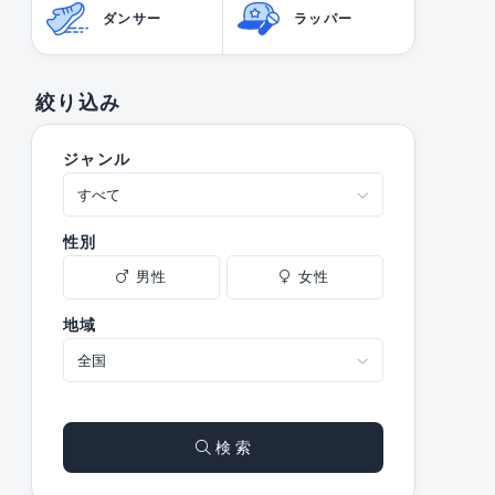
ダンサー
ラッパー
絞り込み
ジャンル
性別
男性
女性
地域
検 索