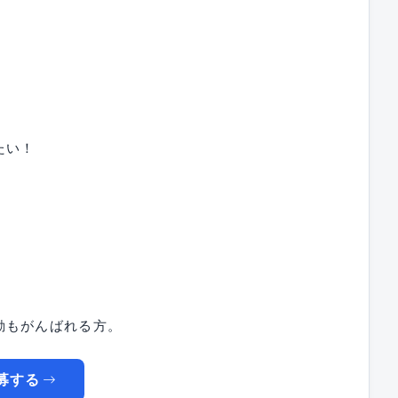
たい！
動もがんばれる方。
募する