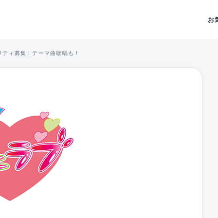
お
リティ募集！テーマ曲歌唱も！