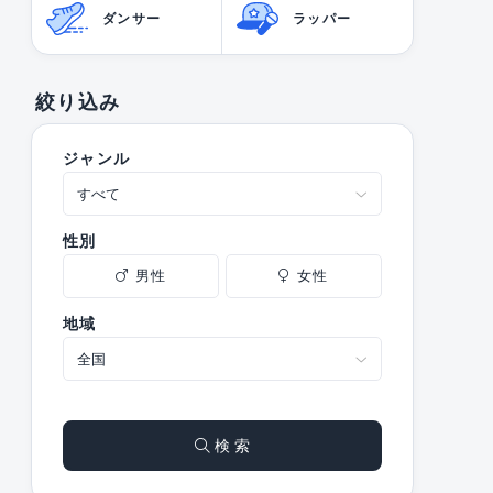
ダンサー
ラッパー
絞り込み
ジャンル
性別
男性
女性
地域
検 索