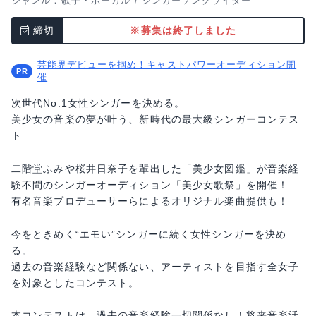
ジャンル：
歌手・ボーカル
/
シンガーソングライター
締切
※募集は終了しました
芸能界デビューを掴め！キャストパワーオーディション開
催
次世代No.1女性シンガーを決める。
美少女の音楽の夢が叶う、新時代の最大級シンガーコンテス
ト
二階堂ふみや桜井日奈子を輩出した「美少女図鑑」が音楽経
験不問のシンガーオーディション「美少女歌祭」を開催！
有名音楽プロデューサーらによるオリジナル楽曲提供も！
今をときめく“エモい”シンガーに続く女性シンガーを決め
る。
過去の音楽経験など関係ない、アーティストを目指す全女子
を対象としたコンテスト。
本コンテストは、過去の音楽経験一切関係なし！将来音楽活