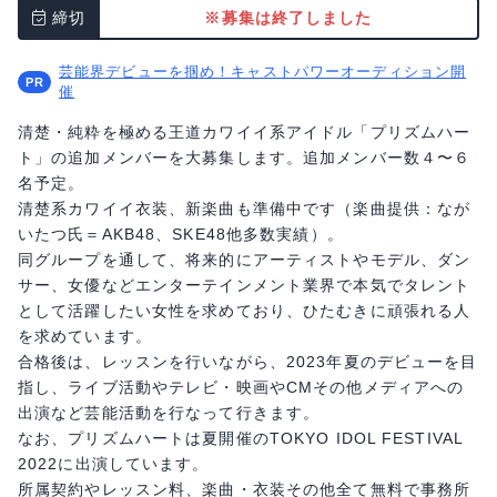
締切
※募集は終了しました
芸能界デビューを掴め！キャストパワーオーディション開
催
清楚・純粋を極める王道カワイイ系アイドル「プリズムハー
ト」の追加メンバーを大募集します。追加メンバー数４〜６
名予定。
清楚系カワイイ衣装、新楽曲も準備中です（楽曲提供：なが
いたつ氏＝AKB48、SKE48他多数実績）。
同グループを通して、将来的にアーティストやモデル、ダン
サー、女優などエンターテインメント業界で本気でタレント
として活躍したい女性を求めており、ひたむきに頑張れる人
を求めています。
合格後は、レッスンを行いながら、2023年夏のデビューを目
指し、ライブ活動やテレビ・映画やCMその他メディアへの
出演など芸能活動を行なって行きます。
なお、プリズムハートは夏開催のTOKYO IDOL FESTIVAL
2022に出演しています。
所属契約やレッスン料、楽曲・衣装その他全て無料で事務所