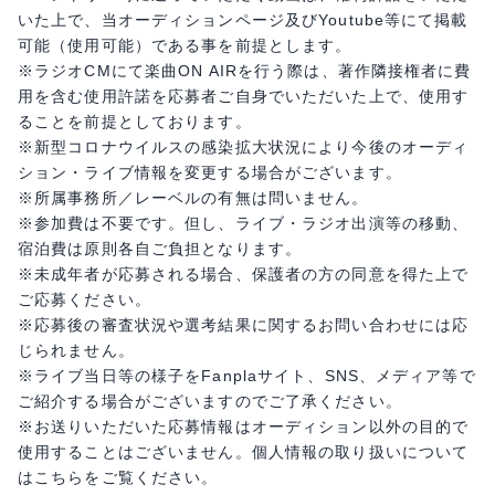
いた上で、当オーディションページ及びYoutube等にて掲載
可能（使用可能）である事を前提とします。
※ラジオCMにて楽曲ON AIRを行う際は、著作隣接権者に費
用を含む使用許諾を応募者ご自身でいただいた上で、使用す
ることを前提としております。
※新型コロナウイルスの感染拡大状況により今後のオーディ
ション・ライブ情報を変更する場合がございます。
※所属事務所／レーベルの有無は問いません。
※参加費は不要です。但し、ライブ・ラジオ出演等の移動、
宿泊費は原則各自ご負担となります。
※未成年者が応募される場合、保護者の方の同意を得た上で
ご応募ください。
※応募後の審査状況や選考結果に関するお問い合わせには応
じられません。
※ライブ当日等の様子をFanplaサイト、SNS、メディア等で
ご紹介する場合がございますのでご了承ください。
※お送りいただいた応募情報はオーディション以外の目的で
使用することはございません。個人情報の取り扱いについて
はこちらをご覧ください。