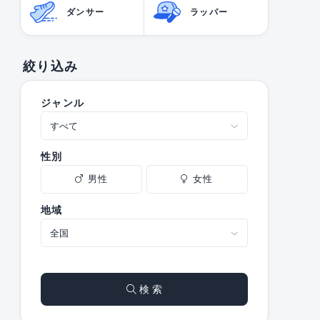
ダンサー
ラッパー
絞り込み
ジャンル
性別
男性
女性
地域
検 索