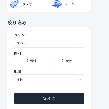
ダンサー
ラッパー
絞り込み
ジャンル
性別
男性
女性
地域
検 索