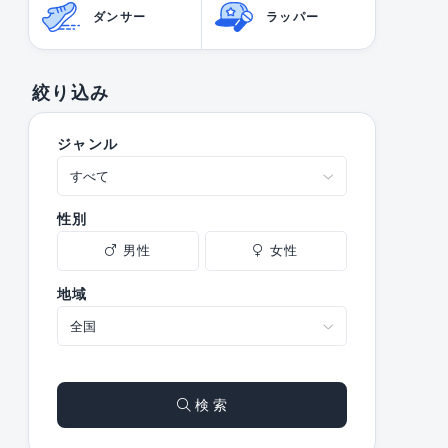
ダンサー
ラッパー
絞り込み
ジャンル
性別
男性
女性
地域
検 索