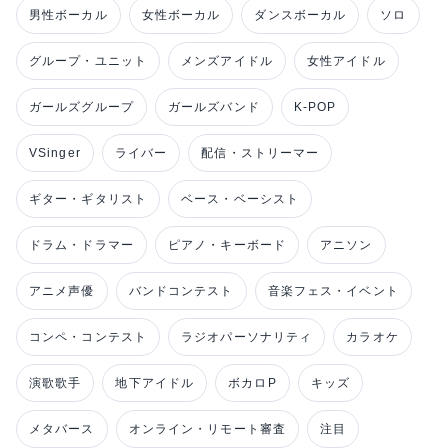
男性ボーカル
女性ボーカル
ダンスボーカル
ソロ
グループ・ユニット
メンズアイドル
女性アイドル
ガールズグループ
ガールズバンド
K-POP
VSinger
ライバー
配信・ストリーマー
ギター・ギタリスト
ベース・ベーシスト
ドラム・ドラマー
ピアノ・キーボード
アニソン
アニメ声優
バンドコンテスト
音楽フェス・イベント
コンペ・コンテスト
ラジオパーソナリティ
カラオケ
演歌歌手
地下アイドル
ボカロP
キッズ
メタバース
オンライン・リモート審査
注目