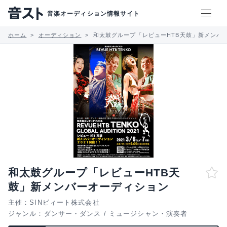
音楽オーディション情報サイト
ホーム
オーディション
和太鼓グループ「レビューHTB天鼓」新メンバ
和太鼓グループ「レビューHTB天
鼓」新メンバーオーディション
主催：SINビィート株式会社
ジャンル：
ダンサー・ダンス
/
ミュージシャン・演奏者