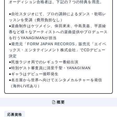
オーディション合格者は、下記の７つの特典を用意。
●自社スタジオにて、プロの講師によるダンス・歌唱レ
ッスンを受講（費用負担なし）
●楽曲制作はケツメイシ、倖田來未、中島美嘉、平原綾
香など様々なアーティストへの楽曲提供やプロデュース
を行うYANAGIMANが担当
●発売元「FORM JAPAN RECORDS」販売元「エイベ
ックス・エンタテインメント株式会社」でCDデビュー
決定
●民放ラジオ局でのレギュラー番組出演
●特別ゲスト審査員に清里千聖・YANAGIMAN
●ギャラはデビュー後即発生
●名古屋から世界へ向けてエンタメカルチャーを発信
（海外LIVEあり）
概要
応募資格