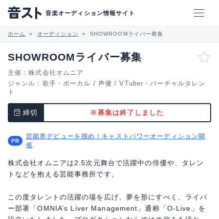
音楽オーディション情報サイト
ホーム
オーディション
SHOWROOMライバー募集
SHOWROOMライバー募集
主催：株式会社オムニア
ジャンル：
歌手・ボーカル
/
声優
/
VTuber・バーチャルタレン
ト
締切
※募集は終了しました
芸能界デビューを掴め！キャストパワーオーディション開
催
株式会社オムニアは2.5次元舞台で活躍中の俳優や、タレン
トなどを抱える芸能事務所です。
この度タレントの活躍の場を広げ、夢を形にすべく、ライバ
ー部署「OMNIA’s Liver Management」通称「O-Live」を