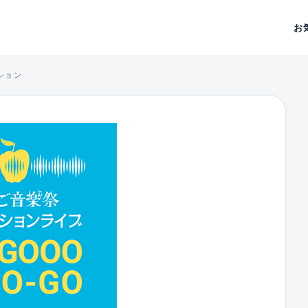
お
ション