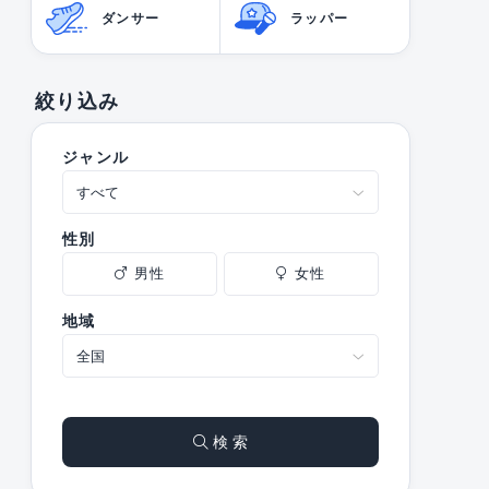
ダンサー
ラッパー
絞り込み
ジャンル
性別
男性
女性
地域
検 索