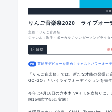
© R
りんご音楽祭2020 ライブオー
主催：りんご音楽祭
ジャンル：
歌手・ボーカル
/
シンガーソングライタ
締切
※
芸能界デビューを掴め！キャストパワーオー
「りんご音楽祭」では、新たな才能の発掘と音楽
GO-GO」というライブオーディションを毎
今年は4月18日の六本木 VARIT.を皮切り
国15都市で55回実施！
水曜日のカンパネラ、CHAI、Tempalay、MO