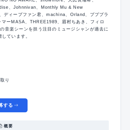
se、Johnnivan、Monthly Mu & New
hers、ディープファン君、machìna、Orland、プププラ
マーMASA、THREE1989、眉村ちあき、フィロ
、現在の音楽シーンを担う注目のミュージシャンが過去に
増しています。
総取り
募する
概要