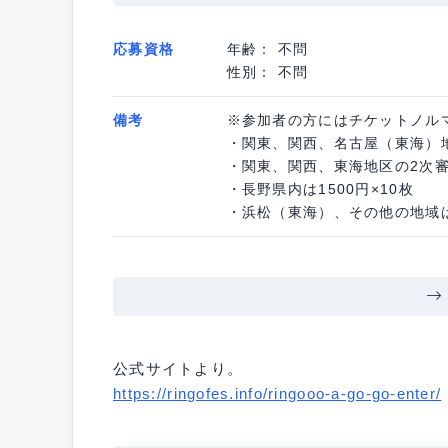
応募資格
年齢： 不問
性別： 不問
備考
※参加者の方にはチケットノル
・関東、関西、名古屋（東海）地区
・関東、関西、東海地区の2次審査
・長野県内は1500円×10枚
・浜松（東海）、その他の地域は1
公式サイトより。
https://ringofes.info/ringooo-a-go-go-enter/