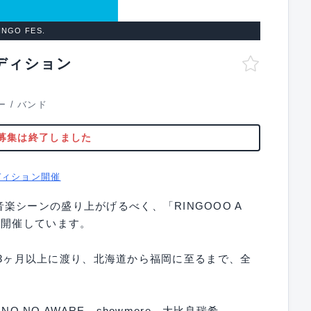
INGO FES.
ディション
ー
/
バンド
募集は終了しました
ディション開催
シーンの盛り上がげるべく、「RINGOOO A
年開催しています。
に、3ヶ月以上に渡り、北海道から福岡に至るまで、全
NO NO AWARE、showmore、大比良瑞希、