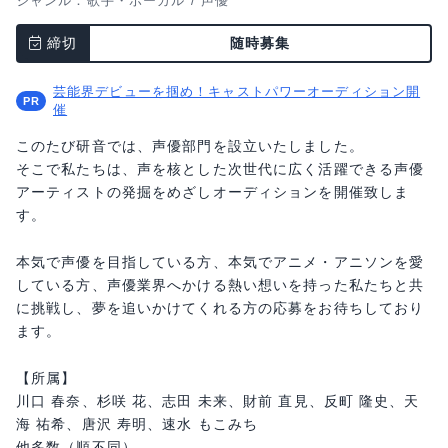
ジャンル：
歌手・ボーカル
/
声優
締切
随時募集
芸能界デビューを掴め！キャストパワーオーディション開
催
このたび研音では、声優部門を設立いたしました。
そこで私たちは、声を核とした次世代に広く活躍できる声優
アーティストの発掘をめざしオーディションを開催致しま
す。
本気で声優を目指している方、本気でアニメ・アニソンを愛
している方、声優業界へかける熱い想いを持った私たちと共
に挑戦し、夢を追いかけてくれる方の応募をお待ちしており
ます。
【所属】
川口 春奈、杉咲 花、志田 未来、財前 直見、反町 隆史、天
海 祐希、唐沢 寿明、速水 もこみち
他多数（順不同）