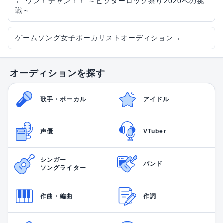
←
ワン！チャン！！ ～ビクターロック祭り2020への挑
戦～
ゲームソング女子ボーカリストオーディション
→
オーディションを探す
歌手・ボーカル
アイドル
声優
VTuber
シンガー
バンド
ソングライター
作曲・編曲
作詞