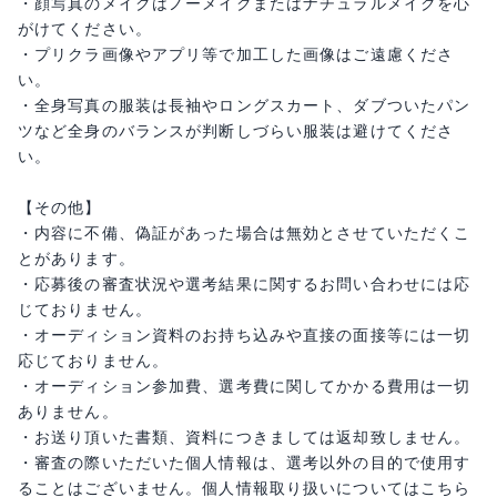
・顔写真のメイクはノーメイクまたはナチュラルメイクを心
がけてください。
・プリクラ画像やアプリ等で加工した画像はご遠慮くださ
い。
・全身写真の服装は長袖やロングスカート、ダブついたパン
ツなど全身のバランスが判断しづらい服装は避けてくださ
い。
【その他】
・内容に不備、偽証があった場合は無効とさせていただくこ
とがあります。
・応募後の審査状況や選考結果に関するお問い合わせには応
じておりません。
・オーディション資料のお持ち込みや直接の面接等には一切
応じておりません。
・オーディション参加費、選考費に関してかかる費用は一切
ありません。
・お送り頂いた書類、資料につきましては返却致しません。
・審査の際いただいた個人情報は、選考以外の目的で使用す
ることはございません。個人情報取り扱いについてはこちら