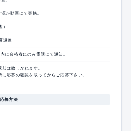
※音源か動画にて実施。
査）
合否通達
以内に合格者にのみ電話にて通知。
返却は致しかねます。
所に応募の確認を取ってからご応募下さい。
応募方法