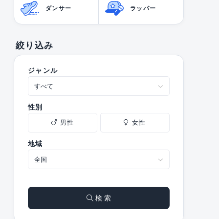
ダンサー
ラッパー
絞り込み
ジャンル
性別
男性
女性
地域
検 索