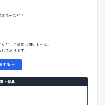
突き進みたい！
どなど、ご職業も問いません。
ちしております。
募する
賞・特典