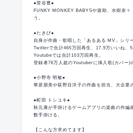
●菅谷豊●
FUNKY MONKEY BABYSや遊助、水
う。
●たきび●
自身が作曲・歌唱した「あるある MV」シリ
Twitterで合計465万回再生、17.9万いいね
Youtubeでは合計103万回再生。
登録者76万人超のYoutuberに挿入歌(カバー
●小野寺 明敏●
華原朋美や荻野目洋子の作曲を担当、大企業の
●町田 トシユキ●
秋元康が手掛けるゲームアプリの楽曲の作編曲
数手掛ける。
【こんな方求めてます】