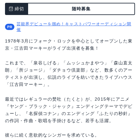
締切
随時募集
芸能界デビューを掴め！キャストパワーオーディション開
催
1978年3月にフォーク・ロックを中心としてオープンした東
京・江古田マーキーがライブ出演者を募集！
これまで、「泉谷しげる」「ムッシュかまやつ」「森山直太
朗」「所ジョージ」「ダチョウ倶楽部」など、数多くのアー
ティストが出演し、伝説のライブを紡いできたライブハウス
「江古田マーキー」。
最近ではレギュラーの焚吐（たくと）が、2015年にアニメ
『ヤング・ブラック・ジャック』エンディングテーマでデビ
ューし、『名探偵コナン』のエンディング『ふたりの秒針』
の作詞・作曲・歌唱を手掛けるなど、若手も活躍。
彼らに続く意欲的なシンガーを求めている。