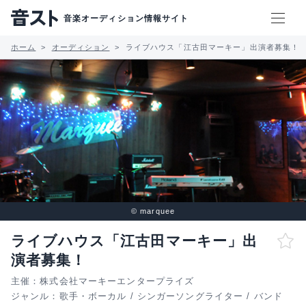
音楽オーディション情報サイト
ホーム
オーディション
ライブハウス「江古田マーキー」出演者募集！
© marquee
ライブハウス「江古田マーキー」出
演者募集！
主催：株式会社マーキーエンタープライズ
ジャンル：
歌手・ボーカル
/
シンガーソングライター
/
バンド