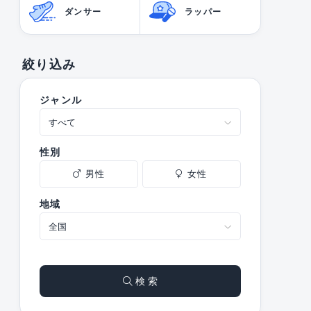
ダンサー
ラッパー
絞り込み
ジャンル
性別
男性
女性
地域
検 索