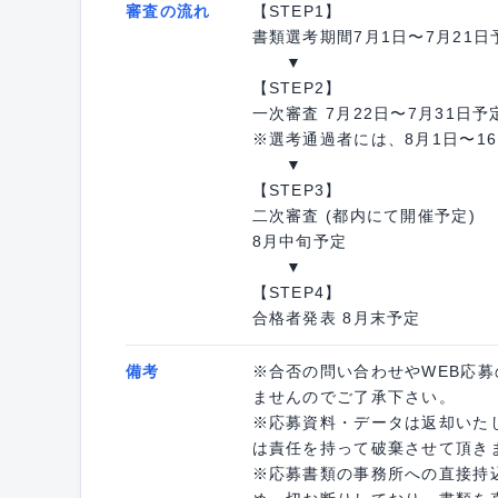
審査の流れ
【STEP1】
書類選考期間7月1日〜7月21日
▼
【STEP2】
一次審査 7月22日〜7月31日予
※選考通過者には、8月1日〜1
▼
【STEP3】
二次審査 (都内にて開催予定)
8月中旬予定
▼
【STEP4】
合格者発表 8月末予定
備考
※合否の問い合わせやWEB応
ませんのでご了承下さい。
※応募資料・データは返却いた
は責任を持って破棄させて頂き
※応募書類の事務所への直接持