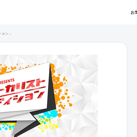
お
ション」