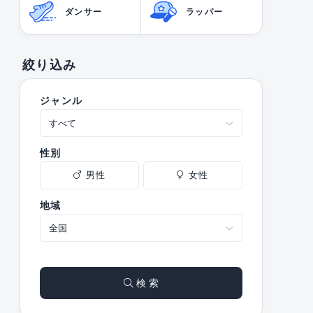
ダンサー
ラッパー
絞り込み
ジャンル
性別
男性
女性
地域
検 索