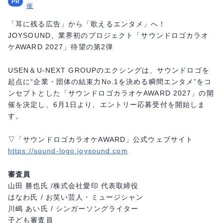
催
「耳に残る広告」から「歌えるエンタメ」へ！
JOYSOUND、業界初のプロジェクト「サウンドロゴカラオ
ケAWARD 2027」待望の第2弾
USEN＆U-NEXT GROUPのエクシングは、サウンドロゴを
起点に“企業・団体の結束力No.1を決める瞬間エンタメ”をコ
ンセプトとした「サウンドロゴカラオケAWARD 2027」の開
催を決定し、6月1日より、エントリー応募受付を開始しま
す。
▽「サウンドロゴカラオケAWARD」公式ウェブサイト
https://sound-logo.joysound.com
審査員
山田 勝也氏 /株式会社愛印 代表取締役
はなわ氏 / お笑い芸人・ミュージシャン
川嶋 あい氏 / シンガーソングライター
子ども審査員