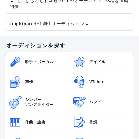
←
【にじさんじ】新規VTuberオーディション3種を同時
開催！
knightparade1期生オーディション
→
オーディションを探す
歌手・ボーカル
アイドル
声優
VTuber
シンガー
バンド
ソングライター
作曲・編曲
作詞