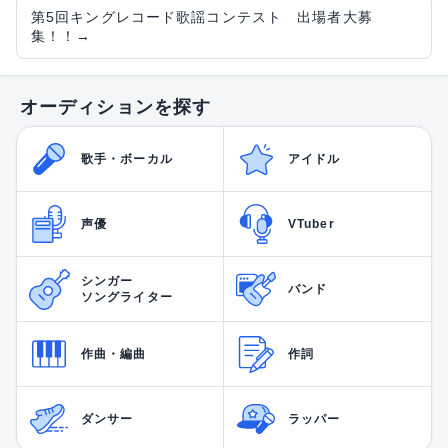
第5回キングレコード歌謡コンテスト 出場者大募
集！！
→
オーディションを探す
歌手・ボーカル
アイドル
声優
VTuber
シンガー
バンド
ソングライター
作曲・編曲
作詞
ダンサー
ラッパー