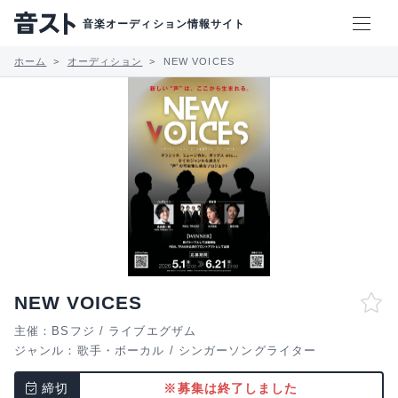
音楽オーディション情報サイト
ホーム
オーディション
NEW VOICES
NEW VOICES
主催：BSフジ / ライブエグザム
ジャンル：
歌手・ボーカル
/
シンガーソングライター
締切
※募集は終了しました