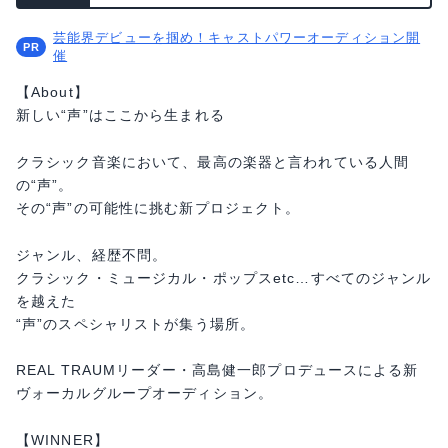
芸能界デビューを掴め！キャストパワーオーディション開
催
【About】
新しい“声”はここから⽣まれる
クラシック⾳楽において、最⾼の楽器と⾔われている⼈間
の“声”。
その“声”の可能性に挑む新プロジェクト。
ジャンル、経歴不問。
クラシック・ミュージカル・ポップスetc…すべてのジャンル
を越えた
“声”のスペシャリストが集う場所。
REAL TRAUMリーダー・⾼島健⼀郎プロデュースによる新
ヴォーカルグループオーディション。
【WINNER】