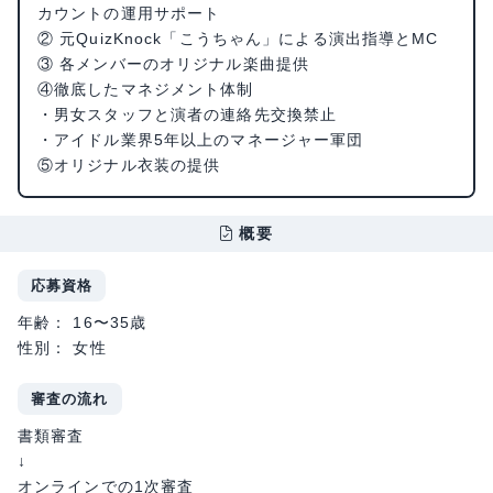
カウントの運用サポート
② 元QuizKnock「こうちゃん」による演出指導とMC
③ 各メンバーのオリジナル楽曲提供
④徹底したマネジメント体制
・男女スタッフと演者の連絡先交換禁止
・アイドル業界5年以上のマネージャー軍団
⑤オリジナル衣装の提供
概要
応募資格
年齢： 16〜35歳
性別： 女性
審査の流れ
書類審査
↓
オンラインでの1次審査