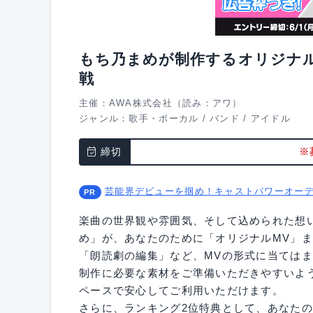
もち乃まめが制作するオリジナル
戦
主催：AWA株式会社（読み：アワ）
ジャンル：
歌手・ボーカル
/
バンド
/
アイドル
締切
※
芸能界デビューを掴め！キャストパワーオー
楽曲の世界観や雰囲気、そして込められた想
め」が、あなたのために「オリジナルMV」
「朗読劇の編集」など、MVの形式に当ては
制作に必要な素材をご準備いただきやすいよ
ペースで安心してご利用いただけます。
さらに、ランキング2位特典として、あなたの