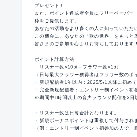
プレゼント！
また、ポイント達成者全員にフリーペーパー『88
枠をご提供します。
あなたの活動をより多くの人に知っていただ
この機会に、あなたの「歌の世界」をもっと
皆さまのご参加を心よりお待ちしております
ポイント計算方法
・リスナー数×10pt＋フラワー数×1pt
（日毎最大フラワー獲得者はフラワー数のポイ
・新規配信者1年以内：2025/5/1以降に初め
・完全新規配信者：エントリー制イベント初参加の
※期間中1時間以上の音声ラウンジ配信を3日
・リスナー数は日毎合計となります。
・新規ボーナスポイントは重複して付与され
（例：エントリー制イベント初参加の人で、新