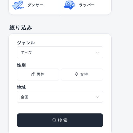
ダンサー
ラッパー
絞り込み
ジャンル
性別
男性
女性
地域
検 索