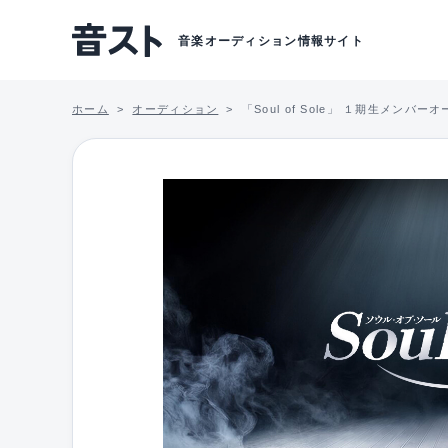
音楽オーディション情報サイト
ホーム
オーディション
「Soul of Sole」 １期生メンバ