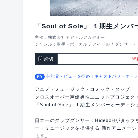
「Soul of Sole」 １期生メ
主催：株式会社テアトルアカデミー
ジャンル：
歌手・ボーカル
/
アイドル
/
ダンサー・
締切
※
芸能界デビューを掴め！キャストパワーオー
アニメ・ミュージック・コミック・タップ
クロスオーバー声優男性ユニットプロジェク
「Soul of Sole」 １期生メンバーオーディシ
日本一のタップダンサー：HideboHがタッ
ー・ミュージックを提供する 新作アニメーション
ます。