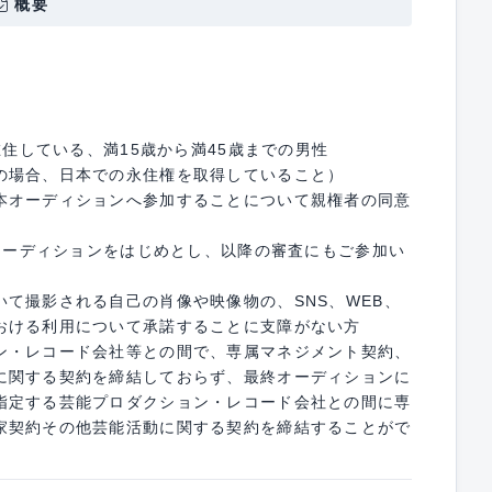
概要
在住している、満15歳から満45歳までの男性
の場合、日本での永住権を取得していること）
本オーディションへ参加することについて親権者の同意
次オーディションをはじめとし、以降の審査にもご参加い
て撮影される自己の肖像や映像物の、SNS、WEB、
おける利用について承諾することに支障がない方
ン・レコード会社等との間で、専属マネジメント契約、
に関する契約を締結しておらず、最終オーディションに
指定する芸能プロダクション・レコード会社との間に専
家契約その他芸能活動に関する契約を締結することがで