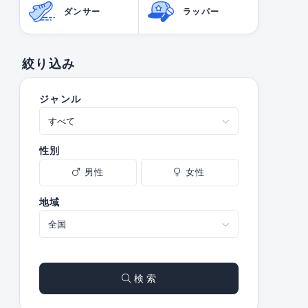
ダンサー
ラッパー
絞り込み
ジャンル
性別
男性
女性
地域
検 索