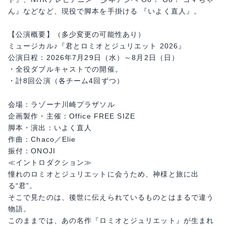
ん』などなど、現役で脚本を手掛ける 『いよく直人』。
【公演概要】（多少変更の可能性あり）
ミュージカル♪『君とロミオとジュリエット 2026』
公演日程：2026年7月29日（水）～8月2日（日）
・全役ダブルキャストでの開催。
・計8回公演（各チーム4回ずつ）
会場：ラゾーナ川崎プラザソル
企画製作・主催：Office FREE SIZE
脚本・演出：いよく直人
作曲：Chaco／Elie
振付：ONOJI
≪イントロダクション≫
憧れのロミオとジュリエットに会うため、神様と旅に出
る“君”。
そこで見たのは、後世に伝えられているものとはまるで違う
物語。
このままでは、あの名作『ロミオとジュリエット』が生まれ