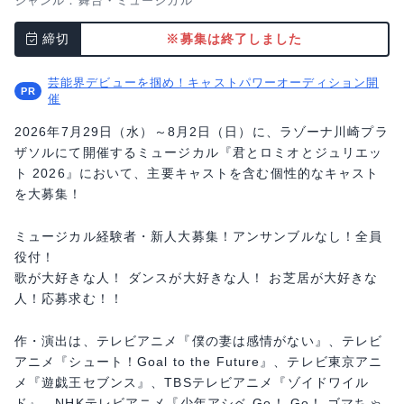
ジャンル：
舞台・ミュージカル
締切
※募集は終了しました
芸能界デビューを掴め！キャストパワーオーディション開
催
2026年7月29日（水）～8月2日（日）に、ラゾーナ川崎プラ
ザソルにて開催するミュージカル『君とロミオとジュリエッ
ト 2026』において、主要キャストを含む個性的なキャスト
を大募集！
ミュージカル経験者・新人大募集！アンサンブルなし！全員
役付！
歌が大好きな人！ ダンスが大好きな人！ お芝居が大好きな
人！応募求む！！
作・演出は、テレビアニメ『僕の妻は感情がない』、テレビ
アニメ『シュート！Goal to the Future』、テレビ東京アニ
メ『遊戯王セブンス』、TBSテレビアニメ『ゾイドワイル
ド』、NHKテレビアニメ『少年アシベ Go！ Go！ ゴマちゃ