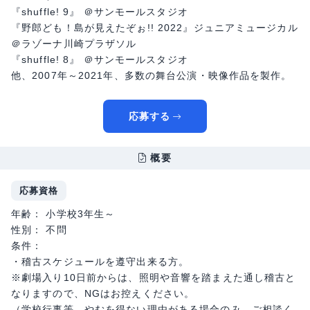
『shuffle! 9』 ＠サンモールスタジオ
『野郎ども！島が見えたぞぉ!! 2022』ジュニアミュージカル
＠ラゾーナ川崎プラザソル
『shuffle! 8』 ＠サンモールスタジオ
他、2007年～2021年、多数の舞台公演・映像作品を製作。
応募する
概要
応募資格
年齢： 小学校3年生～
性別： 不問
条件：
・稽古スケジュールを遵守出来る方。
※劇場入り10日前からは、照明や音響を踏まえた通し稽古と
なりますので、NGはお控えください。
（学校行事等、やむを得ない理由がある場合のみ、ご相談く