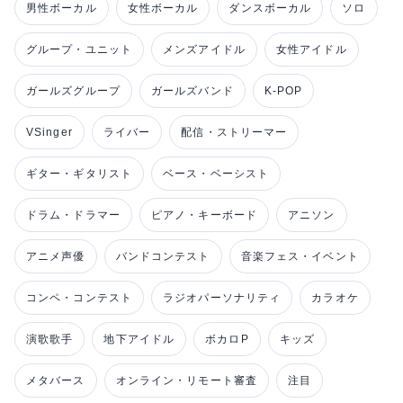
男性ボーカル
女性ボーカル
ダンスボーカル
ソロ
グループ・ユニット
メンズアイドル
女性アイドル
ガールズグループ
ガールズバンド
K-POP
VSinger
ライバー
配信・ストリーマー
ギター・ギタリスト
ベース・ベーシスト
ドラム・ドラマー
ピアノ・キーボード
アニソン
アニメ声優
バンドコンテスト
音楽フェス・イベント
コンペ・コンテスト
ラジオパーソナリティ
カラオケ
演歌歌手
地下アイドル
ボカロP
キッズ
メタバース
オンライン・リモート審査
注目