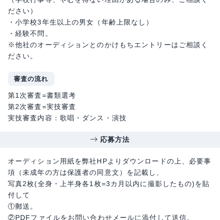
ださい）
・小学校3年生以上の男女（年齢上限なし）
・経験不問。
※他社のオーディションとのかけもちエントリーはご相談く
ださい。
審査の流れ
第1次審査=書類選考
第2次審査=実技審査
実技審査内容：歌唱・ダンス・演技
応募方法
オーディション用紙を弊社HPよりダウンロードの上、必要事
項（未成年の方は保護者の同意文）を記載し、
写真2枚(全身・上半身各1枚=3カ月以内に撮影したもの)を貼
付して
①郵送。
②PDFファイルをお問い合わせメールに添付して送信。