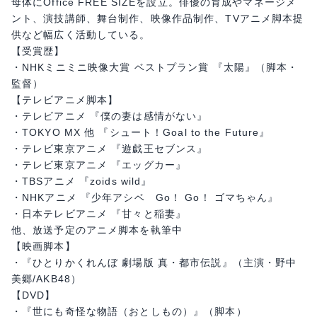
母体にOffice FREE SIZEを設立。俳優の育成やマネージメ
ント、演技講師、舞台制作、映像作品制作、TVアニメ脚本提
供など幅広く活動している。
【受賞歴】
・NHKミニミニ映像大賞 ベストプラン賞 『太陽』（脚本・
監督）
【テレビアニメ脚本】
・テレビアニメ 『僕の妻は感情がない』
・TOKYO MX 他 『シュート！Goal to the Future』
・テレビ東京アニメ 『遊戯王セブンス』
・テレビ東京アニメ 『エッグカー』
・TBSアニメ 『zoids wild』
・NHKアニメ 『少年アシベ Go！ Go！ ゴマちゃん』
・日本テレビアニメ 『甘々と稲妻』
他、放送予定のアニメ脚本を執筆中
【映画脚本】
・『ひとりかくれんぼ 劇場版 真・都市伝説』（主演・野中
美郷/AKB48）
【DVD】
・『世にも奇怪な物語（おとしもの）』（脚本）