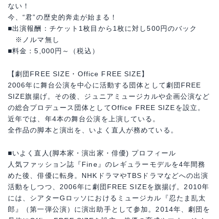
ない！
今、“君”の歴史的奔走が始まる！
■出演報酬：チケット1枚目から1枚に対し500円のバック
※ノルマ無し
■料金：5,000円～（税込）
【劇団FREE SIZE・Office FREE SIZE】
2006年に舞台公演を中心に活動する団体として劇団FREE
SIZE旗揚げ。その後、ジュニアミュージカルや企画公演など
の総合プロデュース団体としてOffice FREE SIZEを設立。
近年では、年4本の舞台公演を上演している。
全作品の脚本と演出を、いよく直人が務めている。
■いよく直人(脚本家・演出家・俳優) プロフィール
人気ファッション誌『Fine』のレギュラーモデルを4年間務
めた後、俳優に転身。NHKドラマやTBSドラマなどへの出演
活動をしつつ、2006年に劇団FREE SIZEを旗揚げ。2010年
には、シアターGロッソにおけるミュージカル『忍たま乱太
郎』（第一弾公演）に演出助手として参加。2014年、劇団を