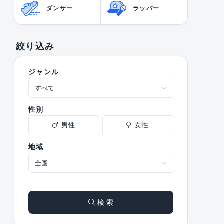
ダンサー
ラッパー
絞り込み
ジャンル
性別
男性
女性
地域
検 索