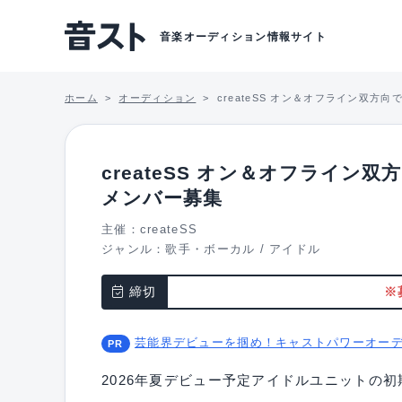
音楽オーディション情報サイト
ホーム
オーディション
createSS オン＆オフライン双
createSS オン＆オフライ
メンバー募集
主催：createSS
ジャンル：
歌手・ボーカル
/
アイドル
締切
※
芸能界デビューを掴め！キャストパワーオー
2026年夏デビュー予定アイドルユニットの初