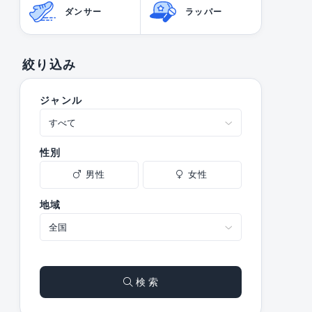
ダンサー
ラッパー
絞り込み
ジャンル
性別
男性
女性
地域
検 索