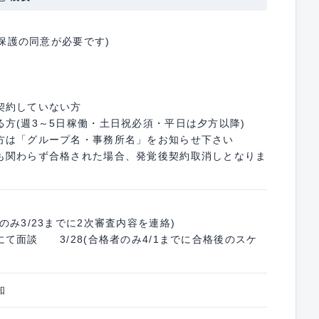
は保護の同意が必要です)
契約していない方
方(週3～5日稼働・土日祝必須・平日は夕方以降)
方は「グループ名・事務所名」をお知らせ下さい
も関わらず合格された場合、発覚後契約取消しとなりま
み3/23までに2次審査内容を連絡)
て面談 3/28(合格者のみ4/1までに合格後のスケ
知