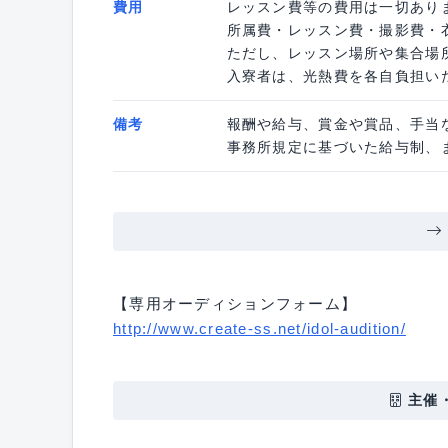
費用
レッスン費等の費用は一切あり
所属費・レッスン費・撮影費・
ただし、レッスン場所や集合場
入寮者は、光熱費を各自負担い
備考
報酬や給与、賞金や賞品、手当
事務所規定に基づいた給与制、
【専用オーディションフォーム】
http://www.create-ss.net/idol-audition/
主催